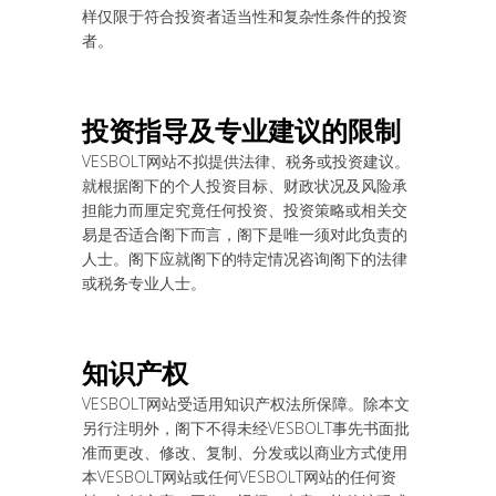
样仅限于符合投资者适当性和复杂性条件的投资
者。
投
资
指
导
及
专
业建
议
的限制
VESBOLT网站不拟提供法律、税务或投资建议。
就根据阁下的个人投资目标、财政状况及风险承
担能力而厘定究竟任何投资、投资策略或相关交
易是否适合阁下而言，阁下是唯一须对此负责的
人士。阁下应就阁下的特定情况咨询阁下的法律
或税务专业人士。
知
识产权
VESBOLT网站受适用知识产权法所保障。除本文
另行注明外，阁下不得未经VESBOLT事先书面批
准而更改、修改、复制、分发或以商业方式使用
本VESBOLT网站或任何VESBOLT网站的任何资