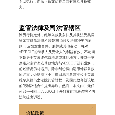
予以执行，而余下条文仍将全面有效及具备效
力。
监
管法律及司法管
辖区
除另行协定外，此等条款及条件及其执法受英属
维尔京群岛法律所监管(毋须顾及法律冲突的原
则)，及如发生合并、兼并或其他变动，将对
VESBOLT的继承人及受让人的利益有效。不论阁
下是居于英属维尔京群岛或其他地方，抑或于英
属维尔京群岛或其他地方与VESBOLT进行业务，
前述情况仍将适用。除非纠纷将由适用仲裁条款
所约束，否则阁下不可撤回地同意遵守位于英属
维尔京群岛之法院的管辖权，及因此放弃就该地
的便利及适合性提出异议。然而，本文内并无任
何部份可阻止VESBOLT于任何其他司法管辖区的
法院提出诉讼
。
隐私政策