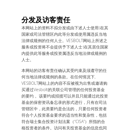
分发及
访
客
责
任
本网站上的资料不拟分发或由下述人士使用∶在其
国家或司法管辖区内此等分发或使用属违反当地
法律或规例的任何人士。VESBOLT网站上所述之
服务或投资将不会提供予下述人士∶在其居住国家
内提供此等服务或投资属违反当地法律或规例的
人士。
本网站的访客有责任确认其受约束及须遵守的任
何当地法律或规例的条款。在任何情况下,
VESBOLT网站上的内容不应被视为出售或邀请购
买通过Vesbolt的关联公司管理的任何投资基金
的要约 。该要约或招揽可以并且只能通过此投资
基金的保密资讯备忘录的形式进行，只有在司法
管辖区中，此类要约是合法的，只要任何投资者
符合个人投资基金要求的适当性和复杂性，包括
符合瑞士集合投资计划法案（“CISA”）所指的合
格投资者的条件。访问有关投资基金的信息也同