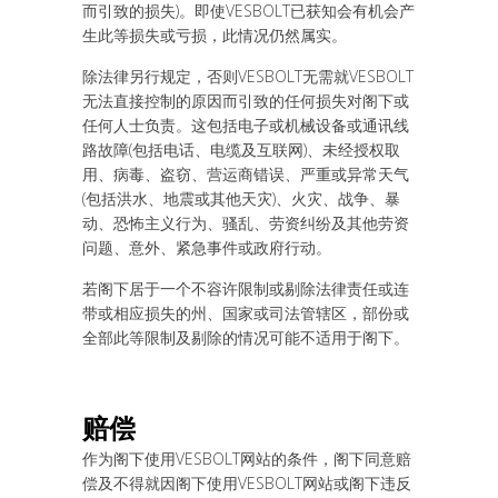
而引致的损失)。即使VESBOLT已获知会有机会产
生此等损失或亏损，此情况仍然属实。
除法律另行规定，否则VESBOLT无需就VESBOLT
无法直接控制的原因而引致的任何损失对阁下或
任何人士负责。这包括电子或机械设备或通讯线
路故障(包括电话、电缆及互联网)、未经授权取
用、病毒、盗窃、营运商错误、严重或异常天气
(包括洪水、地震或其他天灾)、火灾、战争、暴
动、恐怖主义行为、骚乱、劳资纠纷及其他劳资
问题、意外、紧急事件或政府行动。
若阁下居于一个不容许限制或剔除法律责任或连
带或相应损失的州、国家或司法管辖区，部份或
全部此等限制及剔除的情况可能不适用于阁下。
赔偿
作为阁下使用VESBOLT网站的条件，阁下同意赔
偿及不得就因阁下使用VESBOLT网站或阁下违反