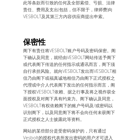
此等条款而引致的任何及全部索偿、亏损、法律
责任、费用及支出(包括，但不限于，律师费)向
VESBOLT及其第三方内容供应商提出申索。
保密性
阁下有责任将VESBOLT账户号码及密码保密。阁
下确认及同意，就经由VESBOLT网站传送予阁下
或代表阁下传送的任何指示或通讯而言，阁下须
自行承担风险。就向VESBOLT发出而VESBOLT相
信乃由阁下或福真诚地相信乃由阁下正式授权之
代理或中介人代表阁下发出的任何指示而言，阁
下授权VESBOLT依赖、据之行事及将之视作获全
面授权及对阁下具有约束力。阁下确认及同意，
VESBOLT有权依赖阁下的账户号码及/或密码以
识别阁下，以及同意阁下将不会向任何未获阁下
正式授权之人士披露此等资料。
网站的某些部分是受密码保护的，只有通过
Vesbolt的授权代表所发出密码的用户才可进入